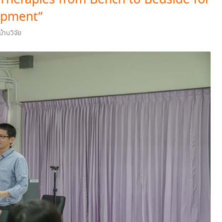
Therapies from Bench to Bedside for
lopment”
้านวิจัย