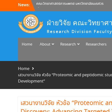
Skip
News:
หน่วยวิจัย คณะวิทยาศาสตร์การแพทย์ ขอเชิญผู้
to
สนใจเข้าร่วมการเสวนางานวิจัย ในหัวข้อ “When
content
Molecules Become Diagnostics”
(Building Real-World Detection with
ฝ่ายวิจัย คณะวิทยาศ
Aptamers at MedSciNU)
Research Division Faculty
ขอเชิญนักวิจัยและผู้ประกอบการร่วมกิจกรรม
Research Meets Business
คณะวิทยาศาสตร์การแพทย์ มหาวิทยาลัยนเรศวร
Home
About
Research
Researchers
ได้จัดกิจกรรมการเสวนางานวิจัย “MedSci
Reseach Cluster”
Home
เสวนางานวิจัย หัวข้อ “Proteomic and peptidomic st
Development”
เสวนางานวิจัย หัวข้อ “Proteomic 