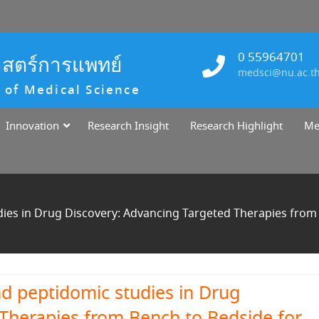
0 55964701
าสตร์การแพทย์
medsci@nu.ac.t
 of Medical Science
Innovation
Research Insight
Research Highlight
Me
udies in Drug Discovery: Advancing Targeted Therapies from
and peptidomic studies in Drug